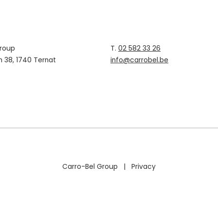
Group
T.
02 582 33 26
n 38, 1740 Ternat
info@carrobel.be
Carro-Bel Group |
Privacy