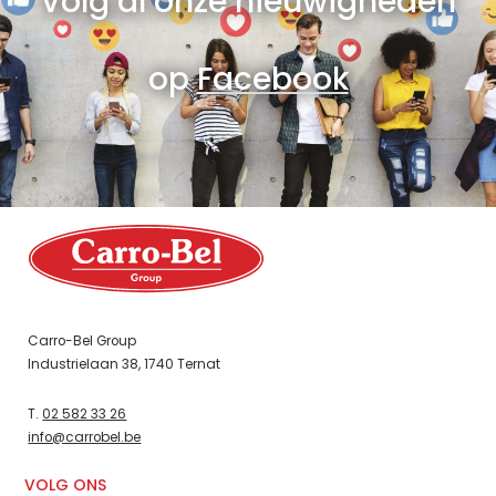
Volg al onze nieuwigheden
op
Facebook
Carro-Bel Group
Industrielaan 38, 1740 Ternat
T.
02 582 33 26
info@carrobel.be
VOLG ONS