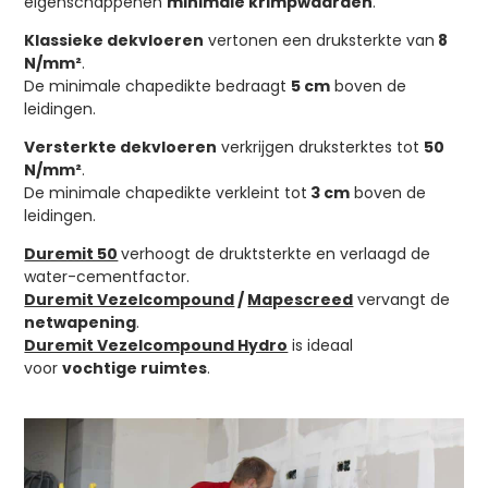
eigenschappenen
minimale krimpwaarden
.
Klassieke dekvloeren
vertonen een druksterkte van
8
N/mm²
.
De minimale chapedikte bedraagt
5 cm
boven de
leidingen.
Versterkte dekvloeren
verkrijgen druksterktes tot
50
N/mm²
.
De minimale chapedikte verkleint tot
3 cm
boven de
leidingen.
Duremit 50
verhoogt de druktsterkte en verlaagd de
water-cementfactor.
Duremit Vezelcompound
/
Mapescreed
vervangt de
netwapening
.
Duremit Vezelcompound Hydro
is ideaal
voor
vochtige
ruimtes
.