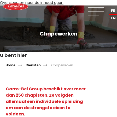
Overslaan en naar de inhoud gaan
NL
FR
EN
Chapewerken
U bent hier
Home
Diensten
Chapewerken
Carro-Bel Group beschikt over meer
dan 250 chapisten. Ze volgden
allemaal een individuele opleiding
om aan de strengste eisen te
voldoen.