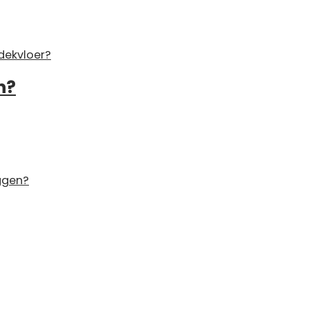
dekvloer?
n?
ggen?