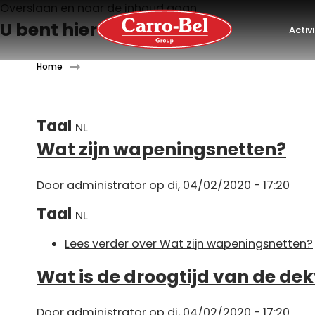
Overslaan en naar de inhoud gaan
U bent hier
Activ
Home
Taal
NL
Wat zijn wapeningsnetten?
Door
administrator
op di, 04/02/2020 - 17:20
Taal
NL
Lees verder
over Wat zijn wapeningsnetten?
Wat is de droogtijd van de dek
Door
administrator
op di, 04/02/2020 - 17:20