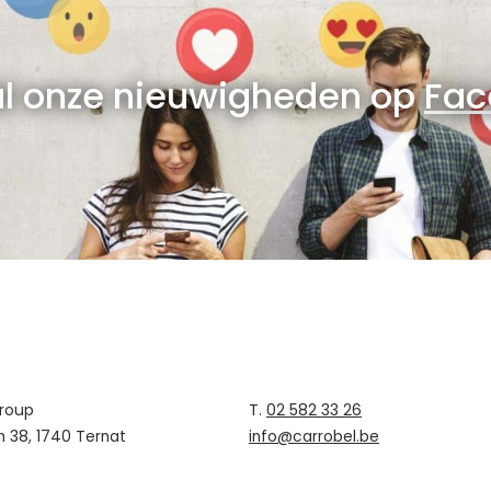
al onze nieuwigheden op
Fac
Group
T.
02 582 33 26
n 38, 1740 Ternat
info@carrobel.be