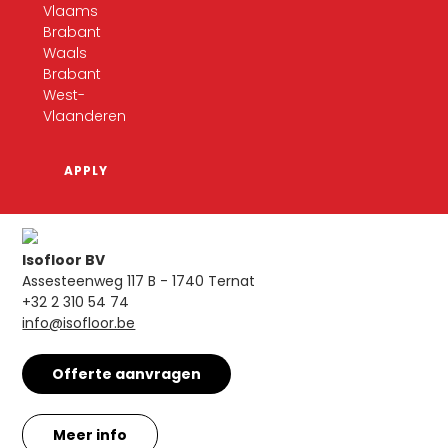
Vlaams
Brabant
Waals
Brabant
West-
Vlaanderen
Isofloor BV
Assesteenweg 117 B - 1740 Ternat
+32 2 310 54 74
info@isofloor.be
Offerte aanvragen
Meer info