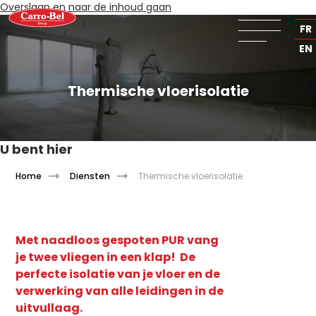
Overslaan en naar de inhoud gaan
NL
FR
EN
Thermische vloerisolatie
U bent hier
Home
Diensten
Thermische vloerisolatie
Met naadloos gespoten PUR vang
je twee vliegen in een klap! De
perfecte isolatie van je vloer en de
verwerking van alle leidingen in de
uitvullaag.